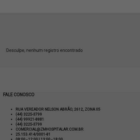
/ Desinfetantes
Desculpe, nenhum registro encontrado
FALE CONOSCO
RUA VEREADOR NELSON ABRÃO, 2612, ZONA 05
(44) 3225-3799
(44) 99921-8881
(44) 3225-3799
COMERCIAL@ZMHOSPITALAR.COM.BR
25.153.414/0001-81
08:00 - 12:00 | 13:00 - 18:00